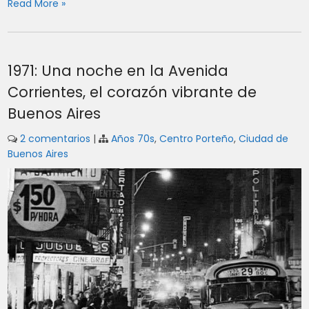
Read More »
1971: Una noche en la Avenida
Corrientes, el corazón vibrante de
Buenos Aires
2 comentarios
|
Años 70s
,
Centro Porteño
,
Ciudad de
Buenos Aires