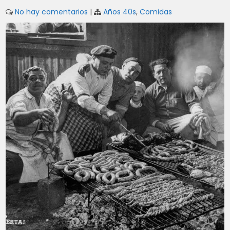
No hay comentarios
|
Años 40s
,
Comidas