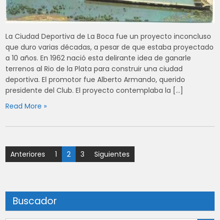
La Ciudad Deportiva de La Boca fue un proyecto inconcluso
que duro varias décadas, a pesar de que estaba proyectado
a 10 años. En 1962 nació esta delirante idea de ganarle
terrenos al Rio de la Plata para construir una ciudad
deportiva. El promotor fue Alberto Armando, querido
presidente del Club. El proyecto contemplaba la […]
Read More »
Paginación
Anteriores
1
2
3
Siguientes
de
entradas
Buscador
Botón de búsqu