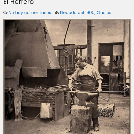
El Herrero
No hay comentarios
|
Década del 1900
,
Oficios