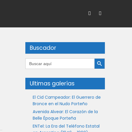
Buscador
Botón de búsqueda
Buscar:
Ultimas galerías
El Cid Campeador: El Guerrero de
Bronce en el Nudo Porteño
Avenida Alvear: El Corazón de la
Belle Époque Porteña
ENTel: La Era del Teléfono Estatal