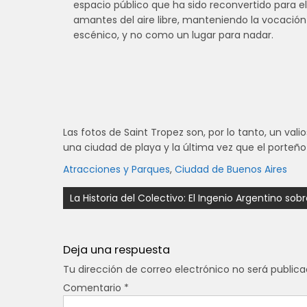
espacio público que ha sido reconvertido para e
amantes del aire libre, manteniendo la vocación 
escénico, y no como un lugar para nadar.
Las fotos de Saint Tropez son, por lo tanto, un va
una ciudad de playa y la última vez que el porteño s
Atracciones y Parques
,
Ciudad de Buenos Aires
Navegación
La Historia del Colectivo: El Ingenio Argentino so
de
entradas
Deja una respuesta
Tu dirección de correo electrónico no será publica
Comentario
*