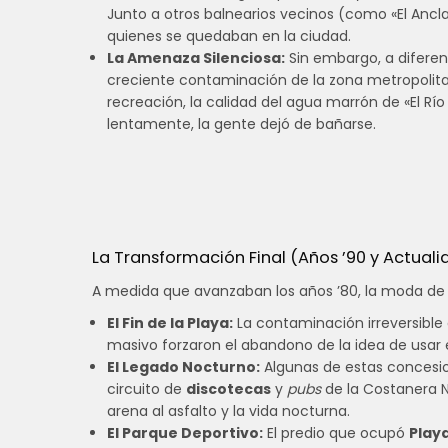
Junto a otros balnearios vecinos (como «El Ancla
quienes se quedaban en la ciudad.
La Amenaza Silenciosa:
Sin embargo, a diferenc
creciente contaminación de la zona metropolitana
recreación, la calidad del agua marrón de «El Rí
lentamente, la gente dejó de bañarse.
La Transformación Final (Años ’90 y Actuali
A medida que avanzaban los años ’80, la moda de 
El Fin de la Playa:
La contaminación irreversible d
masivo forzaron el abandono de la idea de usar e
El Legado Nocturno:
Algunas de estas concesio
circuito de
discotecas
y
pubs
de la Costanera No
arena al asfalto y la vida nocturna.
El Parque Deportivo:
El predio que ocupó
Play