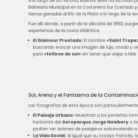
A lo largo de su historia, Buenos Aires ha luchado 
Balneario Municipal en la Costanera Sur (cerrado por
tierras ganadas al Río de la Plata a lo largo de la
Fue allí donde, a partir de la década de 1960, surg
experiencia de la costa atlántica.
El Glamour Prestado:
El nombre
«Saint Trope
buscando evocar una imagen de lujo, moda y vida 
para
«teñirse de sol»
sin tener que viajar a Mar 
Sol, Arena y el Fantasma de la Contaminació
Las fotografías de esta época son particularmente
El Paisaje Urbano:
Muestran a los porteños toma
horizonte del
Aeroparque Jorge Newbery
o la
podían ver aviones de pasajeros sobrevolando a baj
La Vida Social:
Al igual que su tocayo francés, 