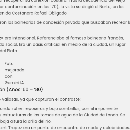
por recuperar su conexión costera. Tras la decadencia del viejo
 contaminación en los ’70), la vista se dirigió al Norte, en las
 Avenida Costanera Rafael Obligado.
ieron los balnearios de concesión privada que buscaban recrear l
z»
era intencional. Referenciaba al famoso balneario francés,
social. Era un oasis artificial en medio de la ciudad, un lugar
del Plata.
Foto
mejorada
con
Gemini IA
n (Años ’60 – ’80)
 valiosas, ya que capturan el contraste:
ndo sol en reposeras y bajo sombrillas, con el imponente
s estructuras de las tomas de agua de la Ciudad de fondo. Se
a altura la orilla del río.
Saint Tropez era un punto de encuentro de moda y celebridades.