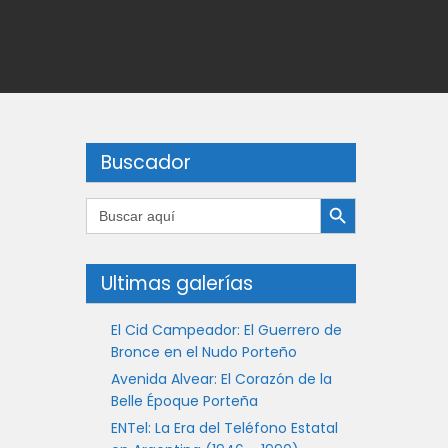
Buscador
Botón de búsqueda
Buscar:
Ultimas galerías
El Cid Campeador: El Guerrero de
Bronce en el Nudo Porteño
Avenida Alvear: El Corazón de la
Belle Époque Porteña
ENTel: La Era del Teléfono Estatal