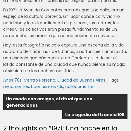
a niños y despiertan sonrisas nostálgicas en los adultos.
En 1971, la Avenida Corrientes era más que una calle; era un
espejo de la cultura porteña, un lugar donde convivían lo
cotidiano y lo extraordinario. Las pizzerías, los teatros, los
cines y los colectivos eran piezas fundamentales de un
rompecabezas urbano que nunca dejaba de moverse.
Hoy, esta fotografía no solo captura una escena de la vida
nocturna de hace más de 50 años, sino también un espíritu,
una esencia que aún persiste en Corrientes: la de ser el
latido constante de una ciudad que nunca pierde su magia,
ni siquiera en las noches más frías.
Años 70s
,
Centro Porteño
,
Ciudad de Buenos Aires
| Tags:
avcorrientes
,
buenosaires70s
,
callecorrientes
Navegación
Un asado con amigos, el ritual que une
generaciones
de
La tragedia del tranvía 105
entradas
2 thoughts on “
1971: Una noche en la