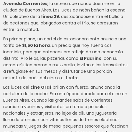
Avenida Corrientes
, la arteria que nunca duerme en la
ciudad de Buenos Aires. Las luces de neón bañan la escena.
Un colectivo de la
línea 29
, destacándose entre el bullicio
de peatones que, abrigados contra el frío, se apresuran
entre la multitud.
En primer plano, un cartel de estacionamiento anuncia una
tarifa de
$1,50 la hora
, un precio que hoy suena casi
increíble, pero que entonces era reflejo de una economía
distinta. A lo lejos, las pizzerías como
El Padrino
, con su
característico aroma a muzzarella, invitan a los transeúntes
a refugiarse en sus mesas y disfrutar de una porción
caliente después del cine o el teatro.
Las luces del
cine Graf
brillan con fuerza, anunciando la
cartelera de la noche. Era una época dorada para el cine en
Buenos Aires, cuando las grandes salas de Corrientes
reunían a vecinos y visitantes en torno a películas
nacionales y extranjeras. No lejos de allí, una juguetería
llama la atención con vitrinas llenas de trenes eléctricos,
muñecas y juegos de mesa, pequeños tesoros que fascinan