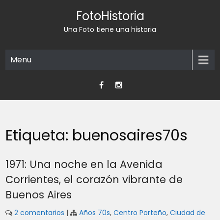
Skip
FotoHistoria
to
content
Una Foto tiene una historia
Menu
Etiqueta:
buenosaires70s
1971: Una noche en la Avenida
Corrientes, el corazón vibrante de
Buenos Aires
2 comentarios
|
Años 70s
,
Centro Porteño
,
Ciudad de