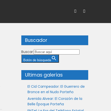
Buscador
Buscar:
Botón de búsqueda
Ultimas galerías
n
El Cid Campeador: El Guerrero de
Bronce en el Nudo Porteño
Avenida Alvear: El Corazón de la
Belle Époque Porteña
ENTel: La Era del Teléfono Estatal