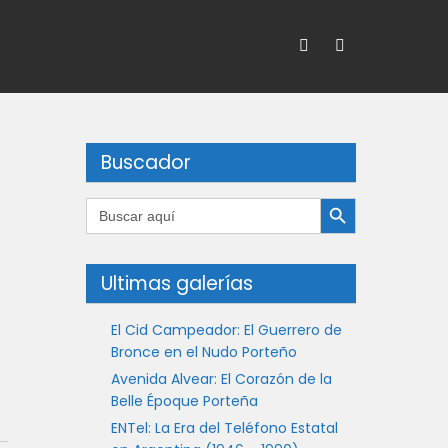
Buscador
Botón de búsqueda
Buscar:
Ultimas galerías
El Cid Campeador: El Guerrero de
Bronce en el Nudo Porteño
Avenida Alvear: El Corazón de la
Belle Époque Porteña
ENTel: La Era del Teléfono Estatal