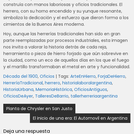
construía con manos laboriosas y oficios tradicionales. El
herrero, con su horno encendido y su yunque resonante,
simboliza la dedicación y el esfuerzo que dieron forma a los
cimientos de la Buenos Aires moderna.
Hoy, aunque las herrerías tradicionales han sido en gran
parte reemplazadas por procesos industriales, esta imagen
nos invita a valorar la historia detrás de cada reja,
herramienta o pieza de hierro forjado que aún sobrevive en
la ciudad, como un eco de aquellos días en los que el fuego
y el martillo transformaban el metal en arte y funcionalidad.
Década del 1900
,
Oficios
| Tags:
ArteEnHierro
,
ForjaDeHierro
,
HerreríaTradicional
,
herrero
,
historialaboralargentina
,
HistoriaUrbana
,
MemoriaHistórica
,
OficiosAntiguos
,
OficiosDeAyer
,
TalleresDeBarrio
,
tallerherreriaargentina
Navegación
Planta de Chrysler en San Justo
de
El inicio de una era: El Automovil en Argentina
entradas
Deja una respuesta