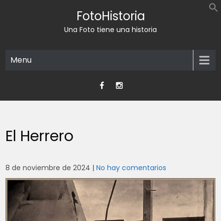
Skip
FotoHistoria
to
content
Una Foto tiene una historia
Menu
El Herrero
8 de noviembre de 2024
|
No hay comentarios