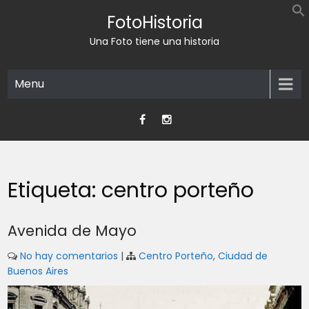
Skip
FotoHistoria
to
content
Una Foto tiene una historia
Menu
Etiqueta:
centro porteño
Avenida de Mayo
No hay comentarios
|
Centro Porteño
,
Ciudad de
Buenos Aires