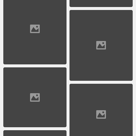
fabricación nacional
1954 - Desembarco
inmigrantes europeos en
el puerto
1954 - Tienda Harrods -
Foto publicitaria en
visperas de navidad
1954 - Tramway de
Buenos Aires_1
1955 - 16 de Junio -
Bombardeo a la Plaza