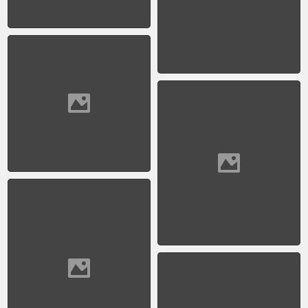
Mitre y Diagonal Norte
1953 - Esperando el
colectivo en Plaza de
Mayo, frente a la
Catedral
1953 - Isabel La
Católica y Uspallata
1953 - Parque
Chacabuco - Zelarayan
1800