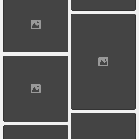
Julio
1950 - Estación Floresta
1950 - Isable Sarli
caminando por la calle
Florida
1950 - Piletas de Ezeiza