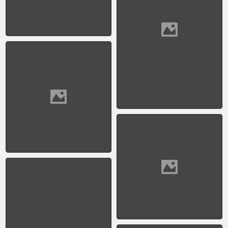
Fishermen 1956 by
Sameer Makarius 1924-
2009
1956 - San Telmo
1957 - Alfredo Palacios
- 1 de Mayo
1957 - Av. 9 de Julio
(Por Peter Karfeld)