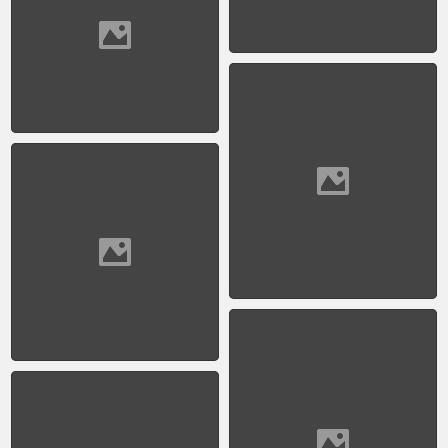
la Ciudad de los niños -
La Plata
1951 - Tren Mar
Platense_2
1951 - Vagón cocina del
tren El Capillense - En
su viaje inaugural
1952 - Auto Justicialista
fabricado por IAME