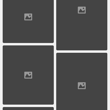
1950 - Central
Telefónica
1950 - Bar El Buzón
1950 - Coche peluquería
del Ferrocarril Nacional
Gral Belgrano
1950 - Córdoba y 9 de