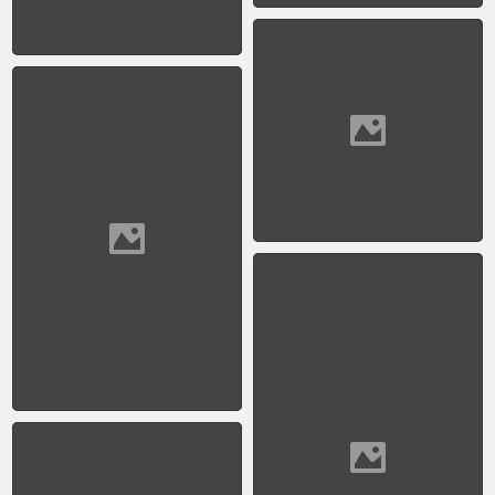
Mujer ejerciendo
derecho a votar 04
1951 - Constitución
1951 - Depósito de
juguetes de la fundación
de ayuda social Eva
Perón. Buenos Aires