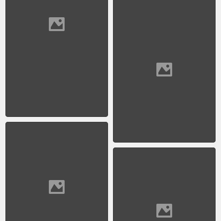
1957 - Av. Cordoba y
Av. Pueyrredón
1957 - El Cabildo (Sin
pintura)
1957 - Empleada en la