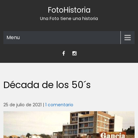
Skip
FotoHistoria
to
content
Una Foto tiene una historia
Menu
Década de los 50´s
25 de julio de 2021
|
1 comentario