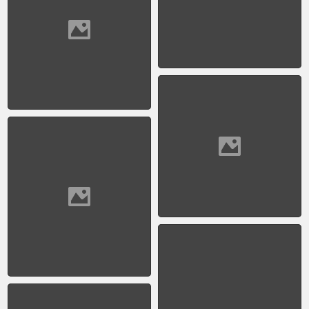
comenzó a utilizarse en
el trayector
Constitución - Mar del
Plata
1959 - Sammer
Makarius_Cafe en La
Boca
1959 - Subte - Juan Di
Sandro
1950 - Anfiteatro Eva
Perón (Pque.
Centenario)_01