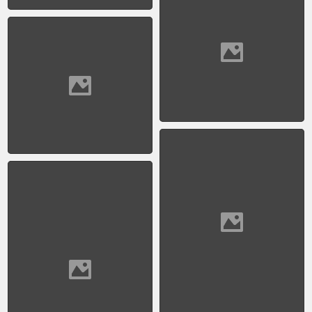
1958 Avenida
Costanera, Revista Life.
1959 - Av. Santa Fe y
Rodriguez Peña (hacia
Callao)
1959 - El Riachuelo
(Aldo Sessa)