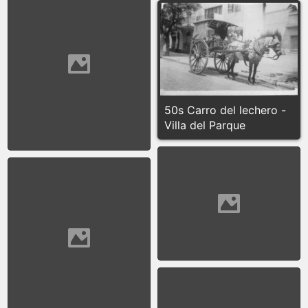
50s Calle Suarez, desde
50s Carro del lechero -
Necochea hacia
Villa del Parque
Almirante Bown
50s Cine Savoy
50s Construcción de la
base San Martín - Bahía
Margarita - Antartida