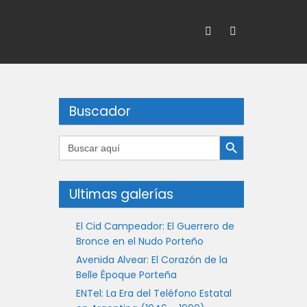
Buscador
Botón de búsqueda
Buscar:
Ultimas galerías
El Cid Campeador: El Guerrero de
Bronce en el Nudo Porteño
Avenida Alvear: El Corazón de la
Belle Époque Porteña
ENTel: La Era del Teléfono Estatal