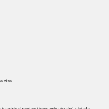
s Aires
 y Herminio el mortero Masantonio (Huraán) - Estadio