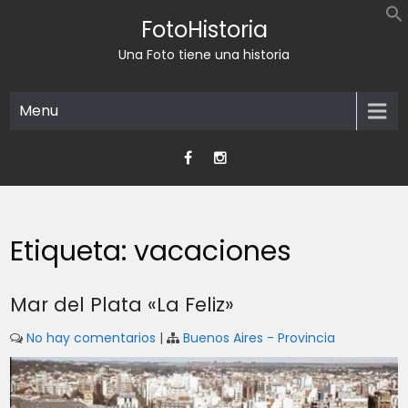
Skip
FotoHistoria
to
content
Una Foto tiene una historia
Menu
Etiqueta:
vacaciones
Mar del Plata «La Feliz»
No hay comentarios
|
Buenos Aires - Provincia