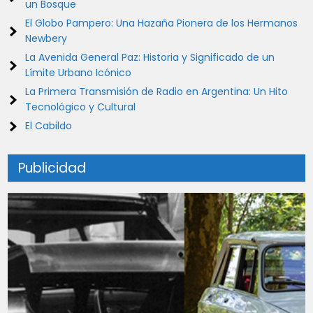
un Bosque
El Globo Pampero: Una Hazaña Pionera de los Hermanos
Newbery
La Avenida General Paz: Historia y Significado de un
Límite Urbano Icónico
La Primera Transmisión de Radio en Argentina: Un Hito
Tecnológico y Cultural
El Cabildo
Publicidad