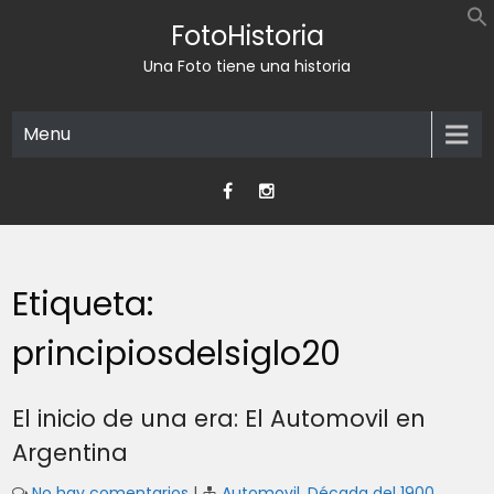
Skip
FotoHistoria
to
content
Una Foto tiene una historia
Menu
Etiqueta:
principiosdelsiglo20
El inicio de una era: El Automovil en
Argentina
No hay comentarios
|
Automovil
,
Década del 1900