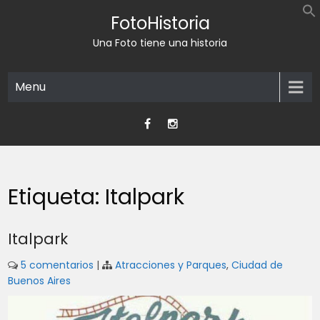
Skip
FotoHistoria
to
content
Una Foto tiene una historia
Menu
Etiqueta:
Italpark
Italpark
5 comentarios
|
Atracciones y Parques
,
Ciudad de
Buenos Aires