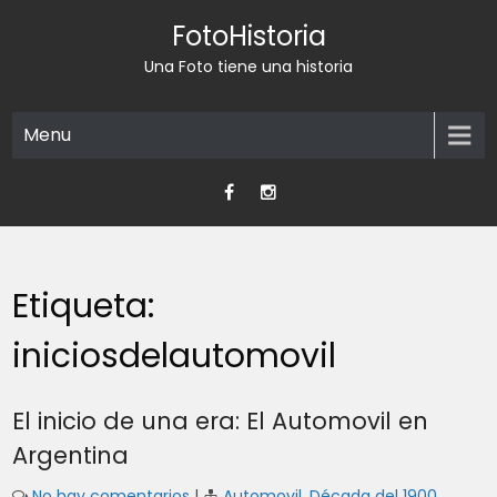
Skip
FotoHistoria
to
content
Una Foto tiene una historia
Menu
Etiqueta:
iniciosdelautomovil
El inicio de una era: El Automovil en
Argentina
No hay comentarios
|
Automovil
,
Década del 1900