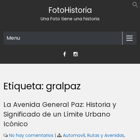
Skip
FotoHistoria
to
content
Una Foto tiene una historia
Menu
Etiqueta:
gralpaz
La Avenida General Paz: Historia y
Significado de un Límite Urbano
Icónico
No hay comentarios
|
Automovil
,
Rutas y Avenidas
,