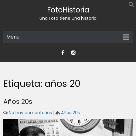
Skip
FotoHistoria
to
content
Una Foto tiene una historia
Menu
Etiqueta:
años 20
Años 20s
No hay comentarios
|
Años 20s